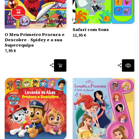
Safari com Sons
O Meu Primeiro Procura e
11,95
€
Descobre - Spidey e a sua
Superequipa
7,95
€