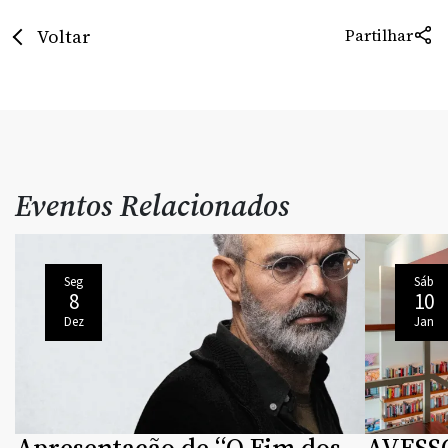
Voltar
Partilhar
Eventos Relacionados
Seg
Sáb
8
10
Dez
Jan