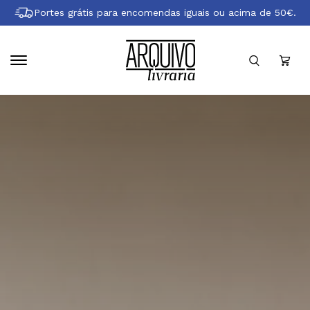
Pular
Portes grátis para encomendas iguais ou acima de 50€.
para
conteúdo
principal