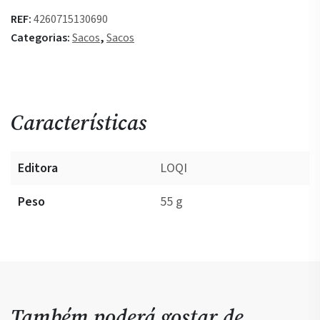
Saco
REF:
4260715130690
Frida
Categorias:
Sacos
,
Sacos
Kahlo
-
Self
Portrait
With
Características
Hummingbird
Editora
LOQI
Peso
55 g
Também poderá gostar de…