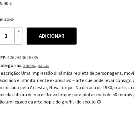
5,00
€
m stock
uantidade
ADICIONAR
e
oqi
aco
EF:
4262443626735
eith
ategorias:
Sacos
,
Sacos
aring
escrição:
Uma impressão dinâmica repleta de personagens, movim
lack
eciclado e infinitamente expressivo – arte que pode levar consigo
attern
icenciado pela Artestar, Nova Iorque. Na década de 1980, o artista
aiu da cultura de rua de Nova Iorque para pintar mais de 50 murai
ão um legado da arte pop e do graffiti do século XX.