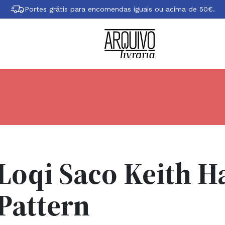
Portes grátis para encomendas iguais ou acima de 50€.
Loqi Saco Keith H
Pattern