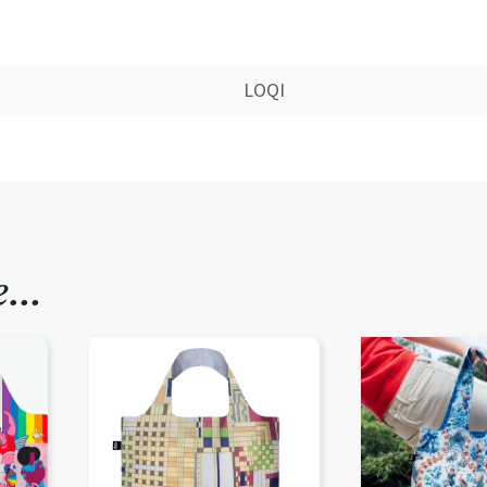
LOQI
de…