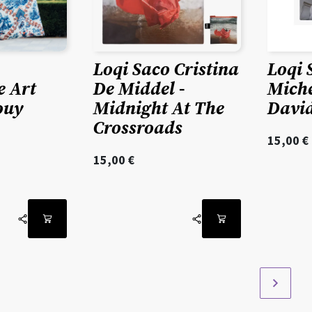
Loqi Saco Cristina
Loqi 
De Middel -
Mich
e Art
Midnight At The
Davi
ouy
Crossroads
15,00
€
15,00
€