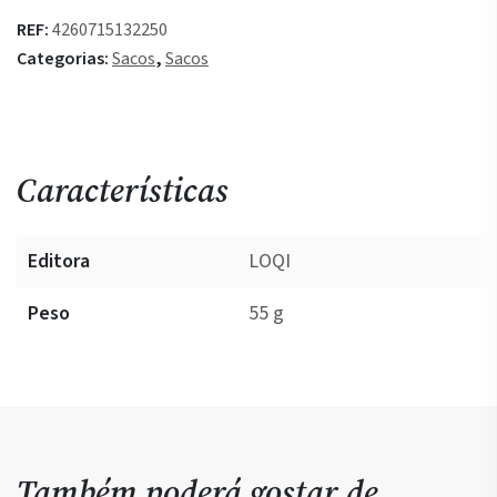
Saco
REF:
4260715132250
Louise
Categorias:
Sacos
,
Sacos
Bourgeois
-
Spirals
Black
Características
Editora
LOQI
Peso
55 g
Também poderá gostar de…