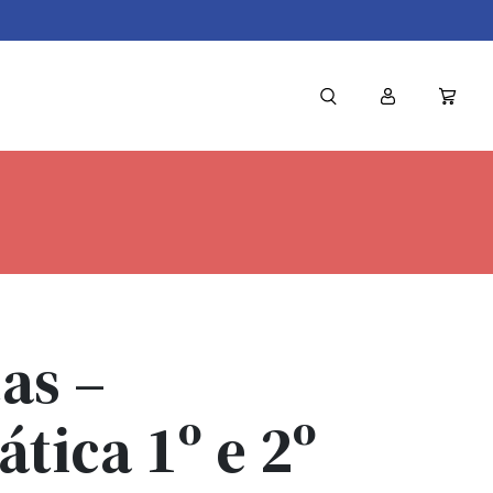
as –
tica 1º e 2º