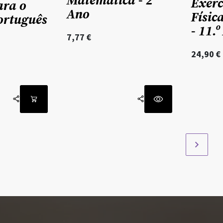
Exerc
ara o
Ano
Físic
ortuguês
- 11.
7,77
€
24,90
€