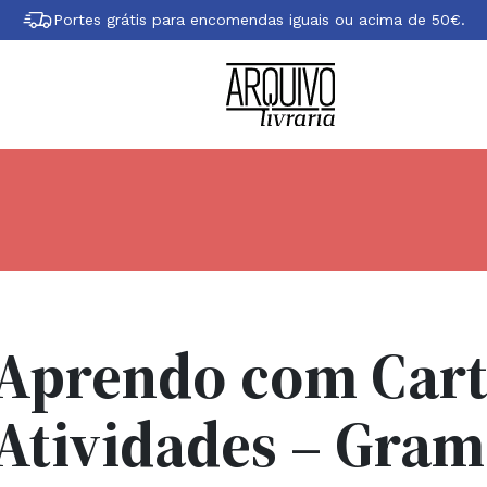
Portes grátis para encomendas iguais ou acima de 50€.
Aprendo com Cart
Atividades – Gramá