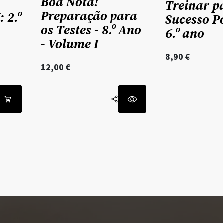
Boa Nota!
Treinar p
Preparação para
: 2.º
Sucesso P
os Testes - 8.º Ano
6.º ano
- Volume I
8,90
€
12,00
€