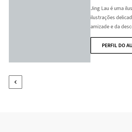
Jing Lau é uma ilus
ilustrações delica
amizade e da desc
PERFIL DO A