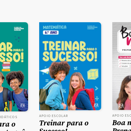
APOIO ES
APOIO ESCOLAR
DIDÁTICOS
Boa n
Treinar para o
ara o
Prep
Sucesso! -