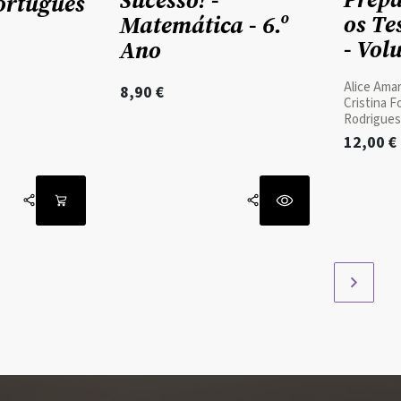
ortuguês
os Tes
Matemática - 6.º
- Vol
Ano
Alice Amar
8,90
€
Cristina 
Rodrigues
12,00
€