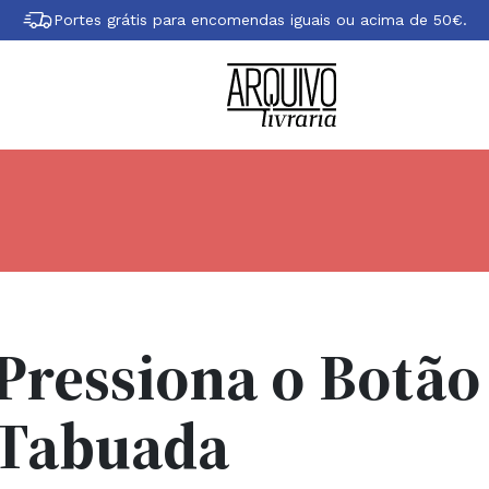
Portes grátis para encomendas iguais ou acima de 50€.
Pressiona o Botão
Tabuada