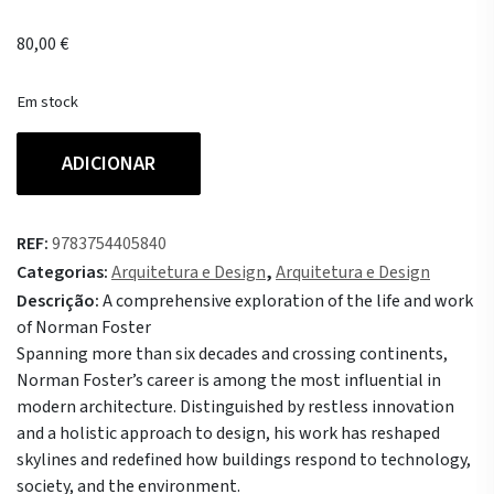
80,00
€
Em stock
Quantidade
ADICIONAR
de
Norman
Foster.
REF:
9783754405840
Works
Categorias:
Arquitetura e Design
,
Arquitetura e Design
(ENG)
Descrição:
A comprehensive exploration of the life and work
of Norman Foster
Spanning more than six decades and crossing continents,
Norman Foster’s career is among the most influential in
modern architecture. Distinguished by restless innovation
and a holistic approach to design, his work has reshaped
skylines and redefined how buildings respond to technology,
society, and the environment.