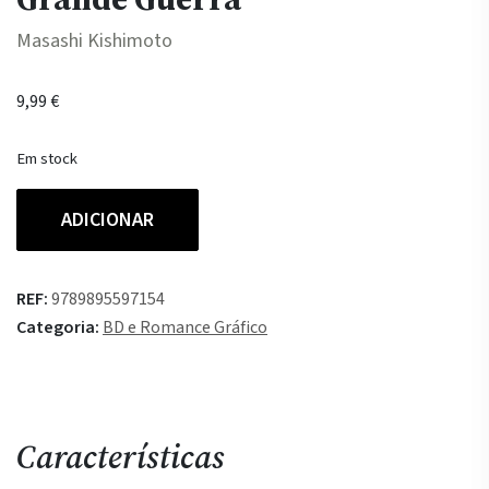
Masashi Kishimoto
9,99
€
Em stock
Quantidade
ADICIONAR
de
Naruto
55
REF:
9789895597154
O
Categoria:
BD e Romance Gráfico
começo
da
Grande
Guerra
Características