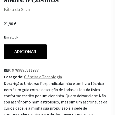
Fábio da Silva
21,90
€
Em stock
Quantidade
ADICIONAR
de
As
100
REF:
9789895811977
Maiores
Categoria:
Ciências e Tecnologia
Curiosidades
Descrição:
Universo Perpendicular não é um livro técnico
sobre
nem é um guia com a descrição de todas as leis da física
o
conforme escrito por um cientista. Quero deixar claro: Não
Cosmos
sou astrónomo nem astrofísico, mas sim um astronauta da
curiosidade, e a minha sua propulsão é a sede de
compreender o universo e de descrever os encantos