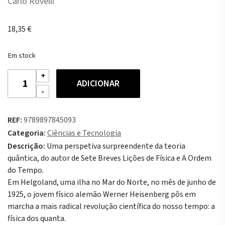
Carlo Rovelli
18,35
€
Em stock
Quantidade
ADICIONAR
de
O
Abismo
REF:
9789897845093
Vertiginoso
Categoria:
Ciências e Tecnologia
Descrição:
Uma perspetiva surpreendente da teoria
quântica, do autor de Sete Breves Lições de Física e A Ordem
do Tempo.
Em Helgoland, uma ilha no Mar do Norte, no mês de junho de
1925, o jovem físico alemão Werner Heisenberg pôs em
marcha a mais radical revolução científica do nosso tempo: a
física dos quanta.