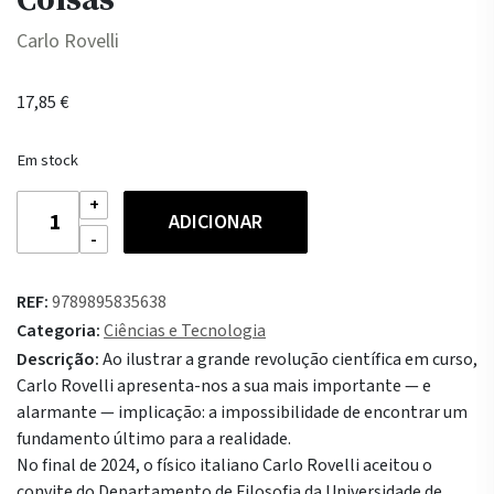
Carlo Rovelli
17,85
€
Em stock
Quantidade
ADICIONAR
de
Sobre
a
REF:
9789895835638
Igualdade
Categoria:
Ciências e Tecnologia
de
Descrição:
Ao ilustrar a grande revolução científica em curso,
Todas
Carlo Rovelli apresenta-nos a sua mais importante — e
as
alarmante — implicação: a impossibilidade de encontrar um
Coisas
fundamento último para a realidade.
No final de 2024, o físico italiano Carlo Rovelli aceitou o
convite do Departamento de Filosofia da Universidade de