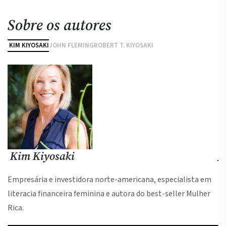
Sobre os autores
KIM KIYOSAKI
JOHN FLEMING
ROBERT T. KIYOSAKI
Kim Kiyosaki
J
Empresária e investidora norte-americana, especialista em
literacia financeira feminina e autora do best-seller Mulher
Rica.