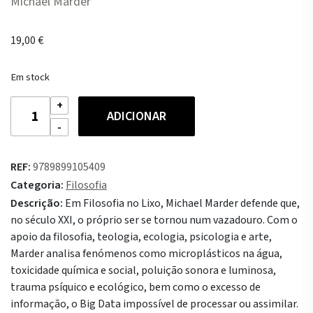
Michael Marder
19,00
€
Em stock
Quantidade
ADICIONAR
de
Filosofia
no
REF:
9789899105409
Lixo
Categoria:
Filosofia
Descrição:
Em Filosofia no Lixo, Michael Marder defende que,
no século XXI, o próprio ser se tornou num vazadouro. Com o
apoio da filosofia, teologia, ecologia, psicologia e arte,
Marder analisa fenómenos como microplásticos na água,
toxicidade química e social, poluição sonora e luminosa,
trauma psíquico e ecológico, bem como o excesso de
informação, o Big Data impossível de processar ou assimilar.