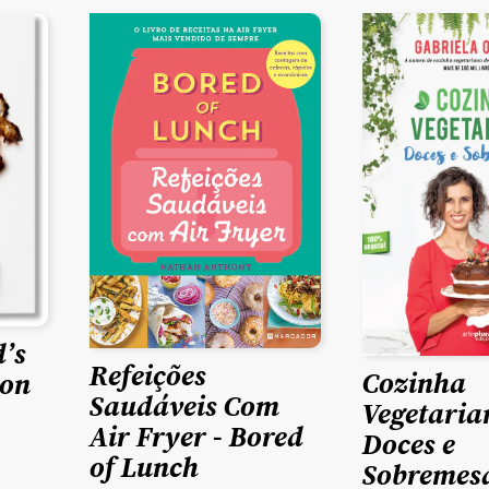
’s
Refeições
Cozinha
ion
Saudáveis Com
Vegetaria
Air Fryer - Bored
Doces e
of Lunch
Sobremes