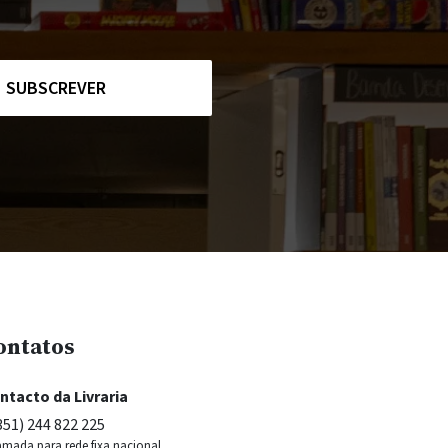
SUBSCREVER
ontatos
ntacto da Livraria
351) 244 822 225
mada para rede fixa nacional