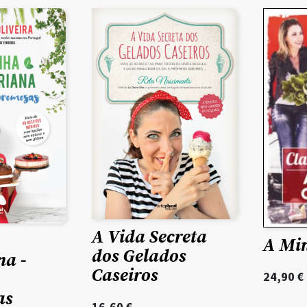
A Vida Secreta
A Mi
dos Gelados
na -
Caseiros
24,90
€
as