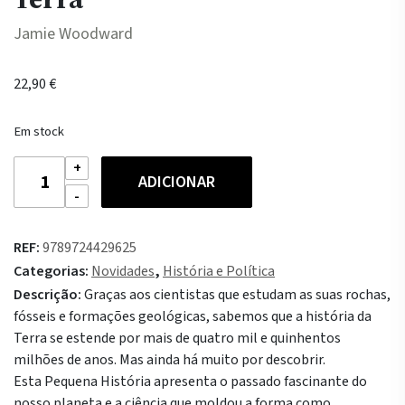
Jamie Woodward
22,90
€
Em stock
Quantidade
ADICIONAR
de
Uma
Pequena
REF:
9789724429625
História
Categorias:
Novidades
,
História e Política
da
Descrição:
Graças aos cientistas que estudam as suas rochas,
Terra
fósseis e formações geológicas, sabemos que a história da
Terra se estende por mais de quatro mil e quinhentos
milhões de anos. Mas ainda há muito por descobrir.
Esta Pequena História apresenta o passado fascinante do
nosso planeta e a ciência que moldou a forma como