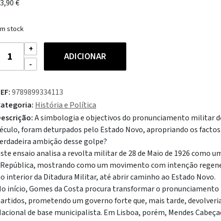
3,90
€
m stock
uantidade
ADICIONAR
e
ida
EF:
9789899334113
orte
ategoria:
História e Política
o
escrição:
A simbologia e objectivos do pronunciamento militar do
28
éculo, foram deturpados pelo Estado Novo, apropriando os factos e
e
erdadeira ambição desse golpe?
aio"
ste ensaio analisa a revolta militar de 28 de Maio de 1926 como u
 República, mostrando como um movimento com intenção regener
o interior da Ditadura Militar, até abrir caminho ao Estado Novo.
o início, Gomes da Costa procura transformar o pronunciamento 
artidos, prometendo um governo forte que, mais tarde, devolver
acional de base municipalista. Em Lisboa, porém, Mendes Cabeç