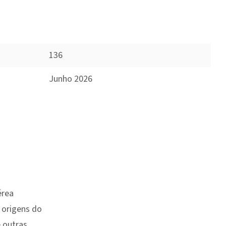
136
Junho 2026
érea
 origens do
e outras