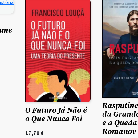
lume
Rasputine
O Futuro Já Não é
da Grande
o Que Nunca Foi
e a Queda
Romanov
17,70
€