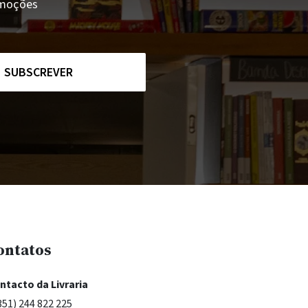
romoções
SUBSCREVER
ontatos
ntacto da Livraria
351) 244 822 225