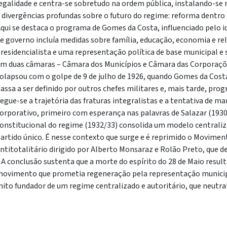
egalidade e centra-se sobretudo na ordem pública, instalando-se 
 divergências profundas sobre o futuro do regime: reforma dentro
qui se destaca o programa de Gomes da Costa, influenciado pelo 
e governo incluía medidas sobre família, educação, economia e 
residencialista e uma representação política de base municipal e 
m duas câmaras – Câmara dos Municípios e Câmara das Corporações.
olapsou com o golpe de 9 de julho de 1926, quando Gomes da Cost
assa a ser definido por outros chefes militares e, mais tarde, prog
egue-se a trajetória das fraturas integralistas e a tentativa de man
orporativo, primeiro com esperança nas palavras de Salazar (1930
onstitucional do regime (1932/33) consolida um modelo centrali
artido único. É nesse contexto que surge e é reprimido o Movime
ntitotalitário dirigido por Alberto Monsaraz e Rolão Preto, que de
 A conclusão sustenta que a morte do espírito do 28 de Maio resul
ovimento que prometia regeneração pela representação municipal
ito fundador de um regime centralizado e autoritário, que neutral