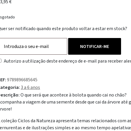
3,95
€
sgotado
uer ser notificado quando este produto voltar a estar em stock?
NOTIFICAR-ME
Autorizo a utilização deste endereço de e-mail para receber aler
EF:
9789896685645
ategoria:
3 a 6 anos
escrição:
O que será que acontece à bolota quando cai no chão?
companha a viagem de uma semente desde que cai da árvore até 
rvore!
 coleção Ciclos da Natureza apresenta temas relacionados com as 
ernurentas e de ilustrações simples e ao mesmo tempo apelativas 