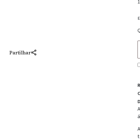
1
E
Q
Partilhar
R
C
D
A
á
A
t