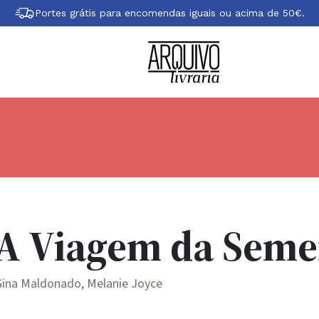
Portes grátis para encomendas iguais ou acima de 50€.
A Viagem da Seme
Gina Maldonado, Melanie Joyce