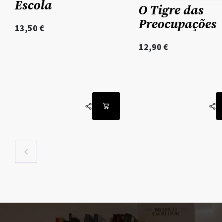
Escola
O Tigre das
Preocupações
13,50
€
12,90
€