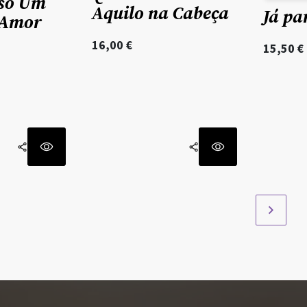
iso Um
Aquilo na Cabeça
Já pa
 Amor
16,00
€
15,50
€