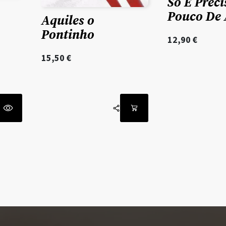
Só É Prec
Pouco De
Aquiles o
Pontinho
12,90
€
15,50
€