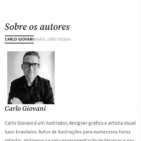
Sobre os autores
CARLO GIOVANI
MARIA JOÃO VIEGAS
Carlo Giovani
M
Carlo Giovani é um ilustrador, designer gráfico e artista visual
õe
luso-brasileiro. Autor de ilustrações para numerosos livros
ao
infantis, distingue-se pela experimentação de técnicas e por