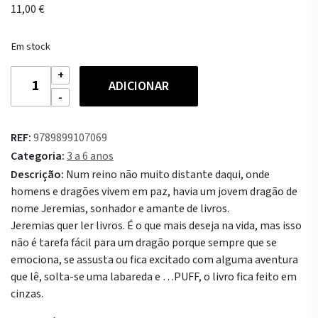
11,00
€
Em stock
Quantidade
ADICIONAR
de
Dragão
Jeremias
REF:
9789899107069
Categoria:
3 a 6 anos
Descrição:
Num reino não muito distante daqui, onde
homens e dragões vivem em paz, havia um jovem dragão de
nome Jeremias, sonhador e amante de livros.
Jeremias quer ler livros. É o que mais deseja na vida, mas isso
não é tarefa fácil para um dragão porque sempre que se
emociona, se assusta ou fica excitado com alguma aventura
que lê, solta-se uma labareda e …PUFF, o livro fica feito em
cinzas.