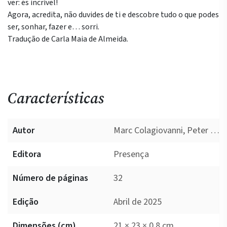
ver: és incrível!
Agora, acredita, não duvides de ti e descobre tudo o que podes
ser, sonhar, fazer e… sorri.
Tradução de Carla Maia de Almeida.
Características
Autor
Marc Colagiovanni, Peter H. Reynolds
Editora
Presença
Número de páginas
32
Edição
Abril de 2025
Dimensões (cm)
21 × 23 × 0.8 cm