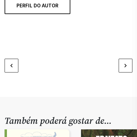
Pe
PERFIL DO AUTOR
co
pe
Também poderá gostar de…