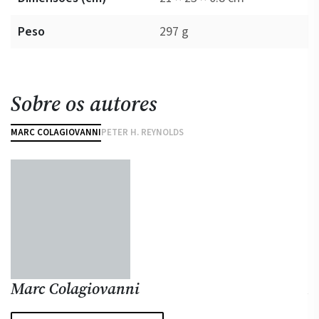
Peso
297 g
Sobre os autores
MARC COLAGIOVANNI
PETER H. REYNOLDS
Marc Colagiovanni
P