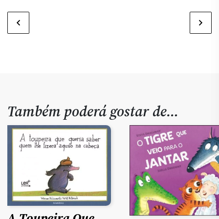
Também poderá gostar de…
A Toupeira Que