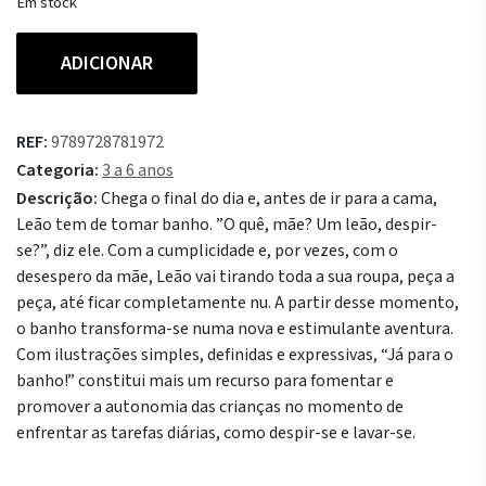
Em stock
Quantidade
ADICIONAR
de
Já
para
REF:
9789728781972
o
Categoria:
3 a 6 anos
Banho!
Descrição:
Chega o final do dia e, antes de ir para a cama,
Leão tem de tomar banho. ”O quê, mãe? Um leão, despir-
se?”, diz ele. Com a cumplicidade e, por vezes, com o
desespero da mãe, Leão vai tirando toda a sua roupa, peça a
peça, até ficar completamente nu. A partir desse momento,
o banho transforma-se numa nova e estimulante aventura.
Com ilustrações simples, definidas e expressivas, “Já para o
banho!” constitui mais um recurso para fomentar e
promover a autonomia das crianças no momento de
enfrentar as tarefas diárias, como despir-se e lavar-se.