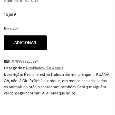
Guilherme Karsten
16,00
€
Em stock
Quantidade
ADICIONAR
de
Mas
que
REF:
9789899265394
Noite!
Categorias:
Novidades
,
3 a 6 anos
Descrição:
É noite e estão todos a dormir, até que… BUÁÁÁ!
Oh, não! A Girafa Bebé acordou e, em menos de nada, todos
os animais do prédio acordaram também. Será que alguém
vai conseguir dormir? Ai ai! Mas que noite!