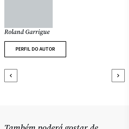
Roland Garrigue
S
PERFIL DO AUTOR
Também poderá gostar de…