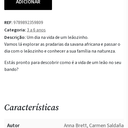
ADICIONAR
de
O
Leãozinho
REF:
9789892359809
-
Categoria:
3 a 6 anos
Os
Descrição:
Um dia na vida de um leãozinho.
animais
Vamos lá explorar as pradarias da savana africana e passar o
e
dia com o leãozinho e conhecer a sua família na natureza.
as
suas
Estás pronto para descobrir como é a vida de um leão no seu
famílias
bando?
na
natureza
Características
Autor
Anna Brett, Carmen Saldaña