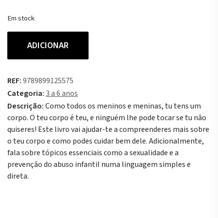
Em stock
Quantidade
ADICIONAR
de
O
Teu
REF:
9789899125575
Corpo
Categoria:
3 a 6 anos
é
Descrição:
Como todos os meninos e meninas, tu tens um
Teu
corpo. O teu corpo é teu, e ninguém lhe pode tocar se tu não
e
quiseres! Este livro vai ajudar-te a compreenderes mais sobre
de
o teu corpo e como podes cuidar bem dele. Adicionalmente,
Mais
fala sobre tópicos essenciais como a sexualidade e a
Ninguém
prevenção do abuso infantil numa linguagem simples e
direta.