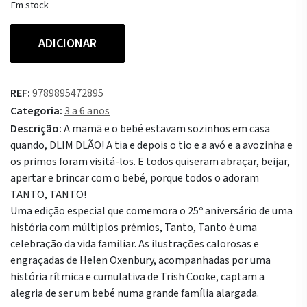
Em stock
Quantidade
ADICIONAR
de
Tanto,
Tanto!
REF:
9789895472895
Categoria:
3 a 6 anos
Descrição:
A mamã e o bebé estavam sozinhos em casa
quando, DLIM DLÃO! A tia e depois o tio e a avó e a avozinha e
os primos foram visitá-los. E todos quiseram abraçar, beijar,
apertar e brincar com o bebé, porque todos o adoram
TANTO, TANTO!
Uma edição especial que comemora o 25º aniversário de uma
história com múltiplos prémios, Tanto, Tanto é uma
celebração da vida familiar. As ilustrações calorosas e
engraçadas de Helen Oxenbury, acompanhadas por uma
história rítmica e cumulativa de Trish Cooke, captam a
alegria de ser um bebé numa grande família alargada.