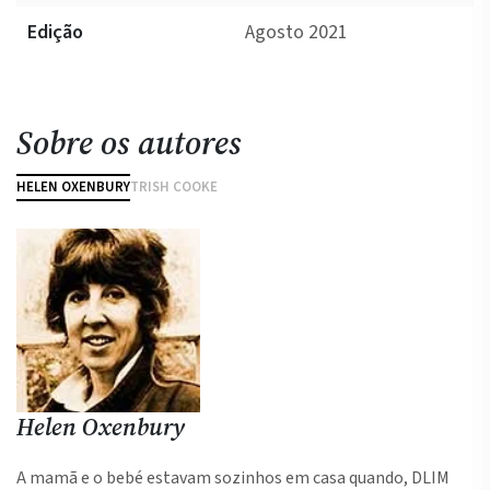
Edição
Agosto 2021
Sobre os autores
HELEN OXENBURY
TRISH COOKE
Helen Oxenbury
T
A mamã e o bebé estavam sozinhos em casa quando, DLIM
A 