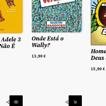
Onde Está o
 Adele 3
Wally?
 Não É
Home
13,90
€
Deus 
15,90
€