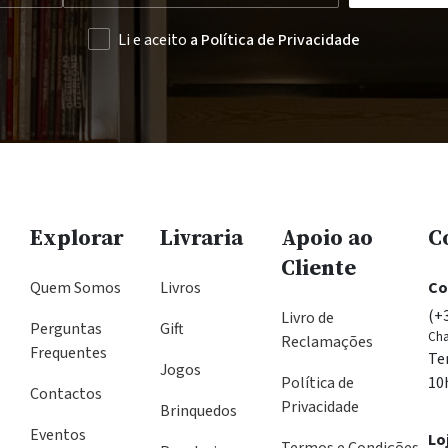
Li e aceito
a Política de Privacidade
Explorar
Livraria
Apoio ao
C
Cliente
Quem Somos
Livros
Co
(+
Livro de
Perguntas
Gift
Cha
Reclamações
Frequentes
Te
Jogos
Política de
10
Contactos
Privacidade
Brinquedos
Eventos
Lo