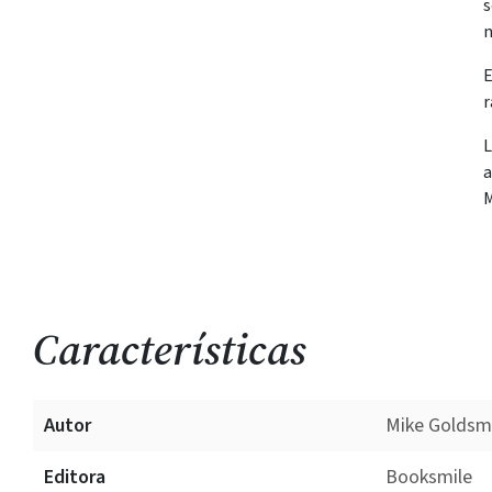
s
n
E
r
L
a
M
Características
Autor
Mike Goldsm
Editora
Booksmile