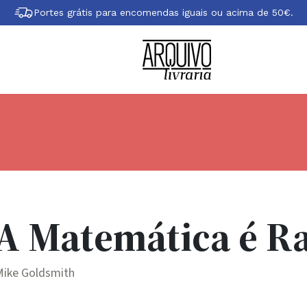
Portes grátis para encomendas iguais ou acima de 50€.
A Matemática é Ra
Mike Goldsmith