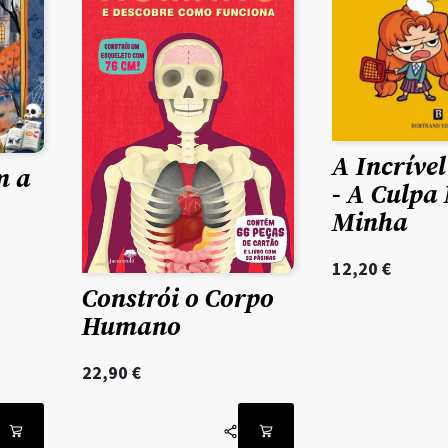
A Incrível
m a
- A Culpa
Minha
12,20
€
Constrói o Corpo
Humano
22,90
€