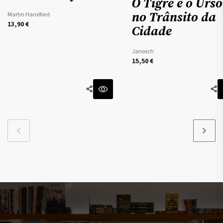
O Tigre e o Urso
no Trânsito da
Martin Handford
13,90
€
Cidade
Janosch
15,50
€