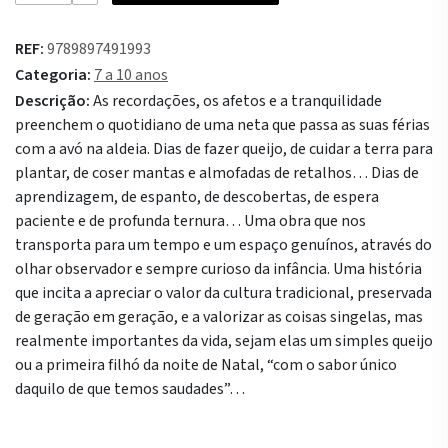
As
Mãos
REF:
9789897491993
da
Categoria:
7 a 10 anos
Avó
Descrição:
As recordações, os afetos e a tranquilidade
preenchem o quotidiano de uma neta que passa as suas férias
com a avó na aldeia. Dias de fazer queijo, de cuidar a terra para
plantar, de coser mantas e almofadas de retalhos… Dias de
aprendizagem, de espanto, de descobertas, de espera
paciente e de profunda ternura… Uma obra que nos
transporta para um tempo e um espaço genuínos, através do
olhar observador e sempre curioso da infância. Uma história
que incita a apreciar o valor da cultura tradicional, preservada
de geração em geração, e a valorizar as coisas singelas, mas
realmente importantes da vida, sejam elas um simples queijo
ou a primeira filhó da noite de Natal, “com o sabor único
daquilo de que temos saudades”…