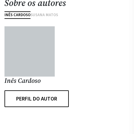
Sobre os autores
INÊS CARDOSO
SUSANA MATOS
Inês Cardoso
S
Su
PERFIL DO AUTOR
ES
in