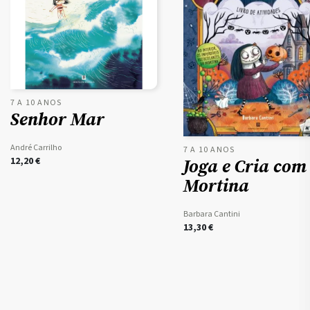
7 A 10 ANOS
Senhor Mar
André Carrilho
7 A 10 ANOS
Joga e Cria com
12,20
€
Mortina
Barbara Cantini
13,30
€