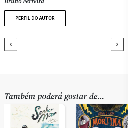
Bruno Ferreira
S
PERFIL DO AUTOR
Também poderá gostar de…