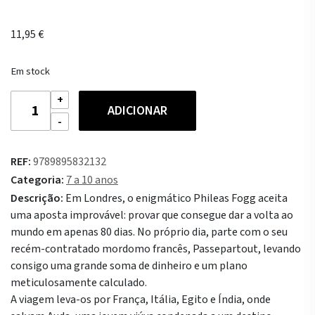
11,95
€
Em stock
Quantidade
ADICIONAR
de
Clássicos
Ilustrados
REF:
9789895832132
-
Categoria:
7 a 10 anos
A
Descrição:
Em Londres, o enigmático Phileas Fogg aceita
Volta
uma aposta improvável: provar que consegue dar a volta ao
ao
mundo em apenas 80 dias. No próprio dia, parte com o seu
Mundo
recém-contratado mordomo francês, Passepartout, levando
em
consigo uma grande soma de dinheiro e um plano
80
meticulosamente calculado.
Dias
A viagem leva-os por França, Itália, Egito e Índia, onde