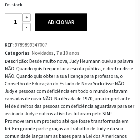
Em stock
Quantidade
ADICIONAR
de
Lutar
pelo
REF:
9789899347007
Sim!
Categorias:
Novidades
,
7 a 10 anos
Descrição:
Desde muito nova, Judy Heumann ouviu a palavra
NÃO. Quando quis frequentar a escola pública, o diretor disse
NÃO. Quando quis obter a sua licença para professora, o
Conselho de Educação do Estado de Nova York disse NÃO.
Judy e pessoas com deficiência em todo o mundo estavam
cansadas de ouvir NÃO. Na década de 1970, uma importante
lei de direitos das pessoas com deficiência aguardava para ser
assinada. Judy e outros ativistas lutaram pelo SIM!
Promoveram um protesto até que fosse transformada em
lei. Em grande parte graças ao trabalho de Judy e da sua
comunidade lançaram as bases para a Lei dos Americanos