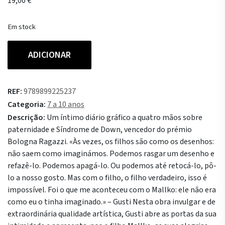
19,00
€
Em stock
Quantidade
ADICIONAR
de
Mallko
e
REF:
9789899225237
o
Categoria:
7 a 10 anos
Papá
Descrição:
Um íntimo diário gráfico a quatro mãos sobre
paternidade e Síndrome de Down, vencedor do prémio
Bologna Ragazzi. «Às vezes, os filhos são como os desenhos:
não saem como imaginámos. Podemos rasgar um desenho e
refazê-lo. Podemos apagá-lo. Ou podemos até retocá-lo, pô-
lo a nosso gosto. Mas com o filho, o filho verdadeiro, isso é
impossível. Foi o que me aconteceu com o Mallko: ele não era
como eu o tinha imaginado.» – Gusti Nesta obra invulgar e de
extraordinária qualidade artística, Gusti abre as portas da sua