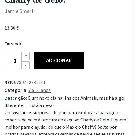
Jamie Smart
13,30
€
Em stock
Quantidade
ADICIONAR
de
Max
e
REF:
9789720731241
Chaffy
Categoria:
7 a 10 anos
3
Descrição:
É um novo dia na Ilha dos Animais, mas há algo
-
diferente… Está a nevar!
À
Um visitante-surpresa chegou para explorar a paisagem
procura
coberta de neve à procura do esquivo Chaffy de Gelo. E quem
do
melhor para o ajudar do que o Max e o Chaffy? Salta por
Chaffy
prados nevados, explora cavernas de gelo e segue as pistas