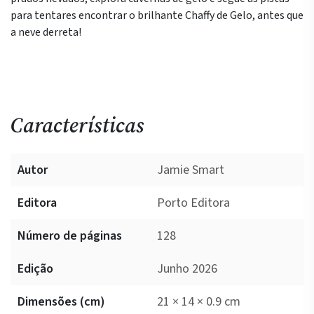
de
para tentares encontrar o brilhante Chaffy de Gelo, antes que
Gelo!
a neve derreta!
Características
Autor
Jamie Smart
Editora
Porto Editora
Número de páginas
128
Edição
Junho 2026
Dimensões (cm)
21 × 14 × 0.9 cm