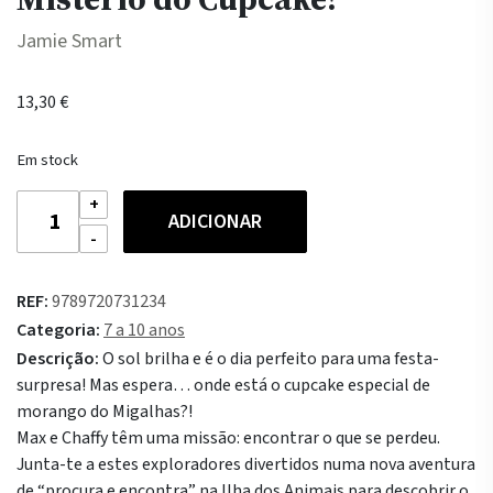
Jamie Smart
13,30
€
Em stock
Quantidade
ADICIONAR
de
Max
e
REF:
9789720731234
Chaffy
Categoria:
7 a 10 anos
-
Descrição:
O sol brilha e é o dia perfeito para uma festa-
O
surpresa! Mas espera… onde está o cupcake especial de
Grande
morango do Migalhas?!
Mistério
Max e Chaffy têm uma missão: encontrar o que se perdeu.
do
Junta-te a estes exploradores divertidos numa nova aventura
Cupcake!
de “procura e encontra” na Ilha dos Animais para descobrir o