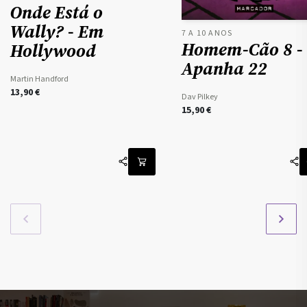
Onde Está o
Wally? - Em
7 A 10 ANOS
Homem-Cão 8 -
Hollywood
Apanha 22
Martin Handford
13,90
€
Dav Pilkey
15,90
€