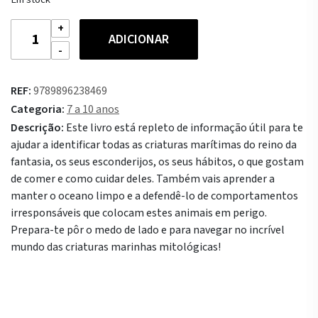
Quantidade
ADICIONAR
de
O
Grande
REF:
9789896238469
Livro
Categoria:
7 a 10 anos
das
Descrição:
Este livro está repleto de informação útil para te
Criaturas
ajudar a identificar todas as criaturas marítimas do reino da
Mitológicas
fantasia, os seus esconderijos, os seus hábitos, o que gostam
Marinhas
de comer e como cuidar deles. Também vais aprender a
manter o oceano limpo e a defendê-lo de comportamentos
irresponsáveis que colocam estes animais em perigo.
Prepara-te pôr o medo de lado e para navegar no incrível
mundo das criaturas marinhas mitológicas!