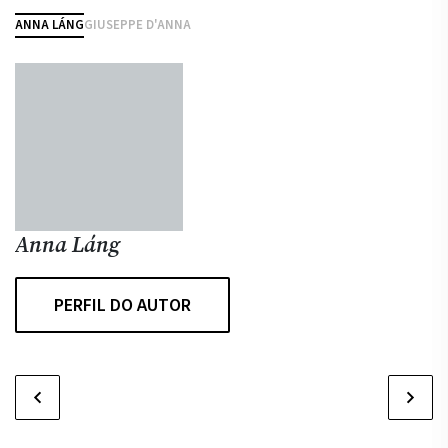
ANNA LÁNG
GIUSEPPE D'ANNA
Anna Láng
G
PERFIL DO AUTOR