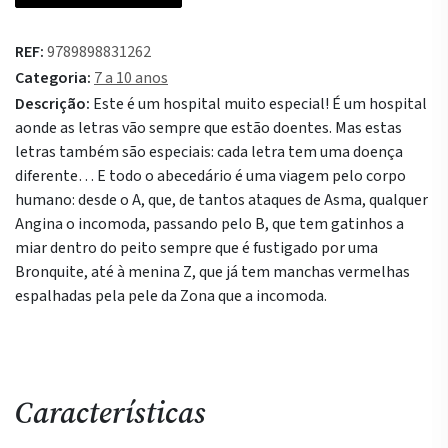
O
Hospital
REF:
9789898831262
Das
Categoria:
7 a 10 anos
Letras
Descrição:
Este é um hospital muito especial! É um hospital
aonde as letras vão sempre que estão doentes. Mas estas
letras também são especiais: cada letra tem uma doença
diferente… E todo o abecedário é uma viagem pelo corpo
humano: desde o A, que, de tantos ataques de Asma, qualquer
Angina o incomoda, passando pelo B, que tem gatinhos a
miar dentro do peito sempre que é fustigado por uma
Bronquite, até à menina Z, que já tem manchas vermelhas
espalhadas pela pele da Zona que a incomoda.
Características