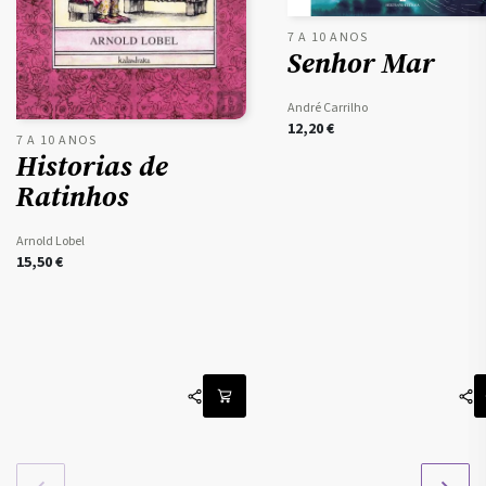
7 A 10 ANOS
Senhor Mar
André Carrilho
12,20
€
7 A 10 ANOS
Historias de
Ratinhos
Arnold Lobel
15,50
€