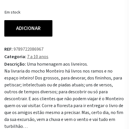
Em stock
Quantidade
ADICIONAR
de
O
Roteiro
REF:
9789722086967
Aventureiro
Categoria:
7 a 10 anos
de
Descrição:
Uma homenagem aos livreiros.
Monteiro,
Na livraria do mocho Monteiro há livros nos ramos e no
o
espaço inteiro! Dos grossos, para devorar, dos fininhos, para
Livreiro
petiscar; intelectuais ou de piadas atuais; uns de versos,
outros de tempos diversos; para descobrir ou só para
descontrair. E aos clientes que não podem viajar é o Monteiro
quem os vai visitar. Corre a floresta para ir entregar o livro de
que os amigos estão mesmo a precisar. Mas, certo dia, no fim
da sua excursão, vem a chuva e vem o vento e vai tudo em
turbilhão…