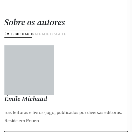
Sobre os autores
ÉMILE MICHAUD
NATHALIE LESCALLE
Émile Michaud
N
iras leituras e livros-jogo, publicados por diversas editoras.
Na
Reside em Rouen.
in
jo