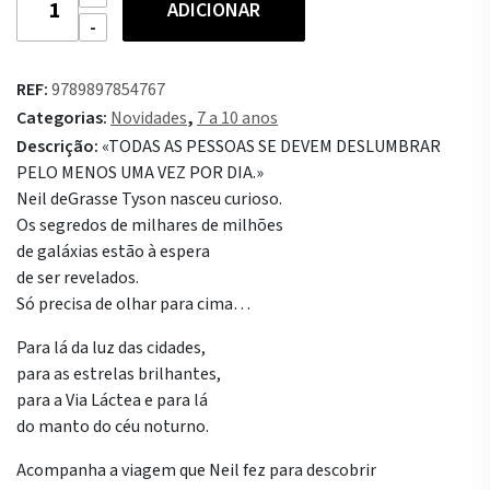
ADICIONAR
de
Olha
para
REF:
9789897854767
o
Categorias:
Novidades
,
7 a 10 anos
Céu
Descrição:
«TODAS AS PESSOAS SE DEVEM DESLUMBRAR
Comigo
PELO MENOS UMA VEZ POR DIA.»
Neil deGrasse Tyson nasceu curioso.
Os segredos de milhares de milhões
de galáxias estão à espera
de ser revelados.
Só precisa de olhar para cima…
Para lá da luz das cidades,
para as estrelas brilhantes,
para a Via Láctea e para lá
do manto do céu noturno.
Acompanha a viagem que Neil fez para descobrir