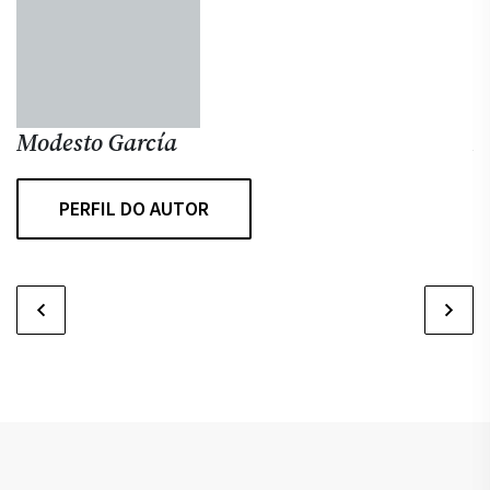
Modesto García
P
PERFIL DO AUTOR