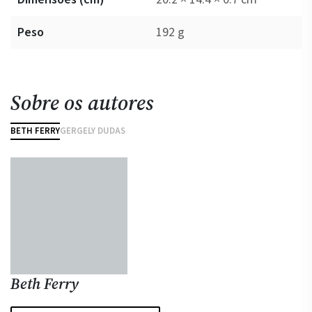
Peso
192 g
Sobre os autores
BETH FERRY
GERGELY DUDAS
Beth Ferry
G