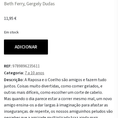
Beth Ferry, Gergely Dudas
11,95
€
Em stock
Quantidade
ADICIONAR
de
Raposa
e
REF:
9789896235611
Coelho
Categoria:
7 a 10 anos
2
Descrição:
A Raposa e o Coelho são amigos e fazem tudo
-
juntos. Coisas muito divertidas, como comer gelados, e
Faz
outras mais difíceis, como escolher um corte de cabelo.
de
Mas quando o dia parece estar a correr mesmo mal, um novo
conta
amigo ensina-os a dar largas à imaginação para afastar as
inseguranças. de repente, os nossos amiguinhos peludos vão
perceber que a amizade multiplicada traz ainda mais