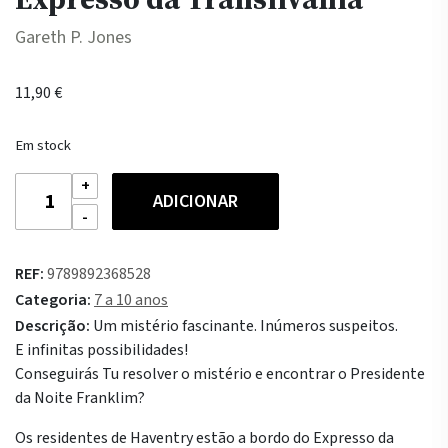
Gareth P. Jones
11,90
€
Em stock
Quantidade
ADICIONAR
de
Resolve
Tu
REF:
9789892368528
O
Categoria:
7 a 10 anos
Mistério
Descrição:
Um mistério fascinante. Inúmeros suspeitos.
4
E infinitas possibilidades!
-
Conseguirás Tu resolver o mistério e encontrar o Presidente
O
da Noite Franklim?
Expresso
da
Os residentes de Haventry estão a bordo do Expresso da