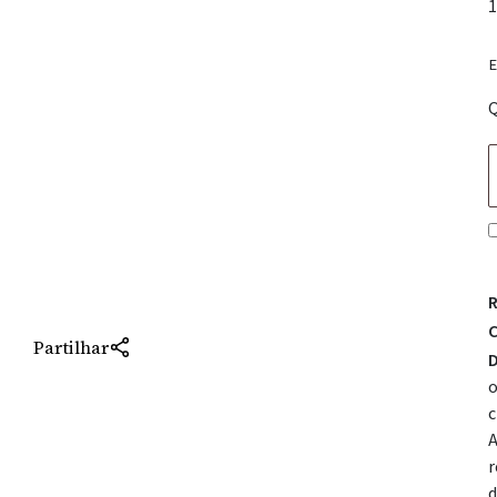
1
E
Q
R
C
Partilhar
D
o
c
A
r
d