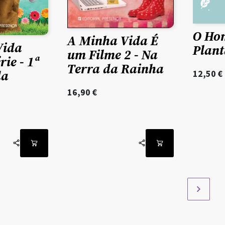
O Ho
A Minha Vida É
Vida
Plant
um Filme 2 - Na
rie - 1ª
Terra da Rainha
da
12,50
€
16,90
€