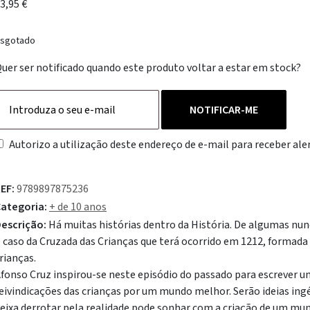
3,95
€
sgotado
uer ser notificado quando este produto voltar a estar em stock?
NOTIFICAR-ME
Autorizo a utilização deste endereço de e-mail para receber aler
EF:
9789897875236
ategoria:
+ de 10 anos
escrição:
Há muitas histórias dentro da História. De algumas nun
 caso da Cruzada das Crianças que terá ocorrido em 1212, forma
rianças.
fonso Cruz inspirou-se neste episódio do passado para escrever u
eivindicações das crianças por um mundo melhor. Serão ideias ing
eixa derrotar pela realidade pode sonhar com a criação de um m