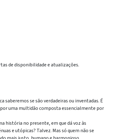
tas de disponibilidade e atualizações.
ca saberemos se são verdadeiras ou inventadas. É
da por uma multidão composta essencialmente por
ma história no presente, em que dá voz às
énuas e utópicas? Talvez. Mas só quem não se
undo mais justo, humano e harmonioso.