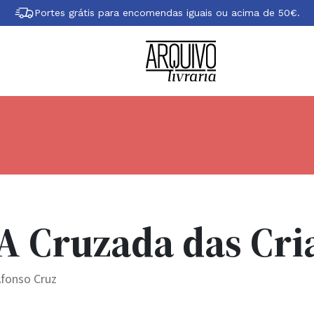
Portes grátis para encomendas iguais ou acima de 50€.
A Cruzada das Cri
Afonso Cruz