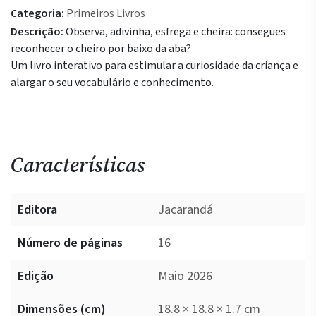
Categoria:
Primeiros Livros
de
Descrição:
Observa, adivinha, esfrega e cheira: consegues
Maus
reconhecer o cheiro por baixo da aba?
Cheiros
Um livro interativo para estimular a curiosidade da criança e
alargar o seu vocabulário e conhecimento.
Características
Editora
Jacarandá
Número de páginas
16
Edição
Maio 2026
Dimensões (cm)
18.8 × 18.8 × 1.7 cm