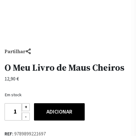
Partilhar
O Meu Livro de Maus Cheiros
12,90
€
Em stock
Quantidade
ADICIONAR
de
O
Meu
REF:
9789899221697
Livro