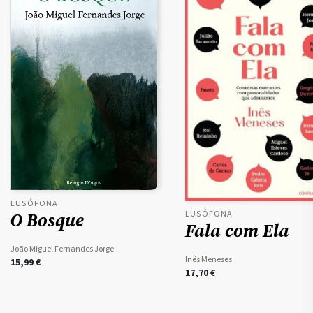
LUSÓFONA
O Bosque
LUSÓFONA
Fala com Ela
João Miguel Fernandes Jorge
Inês Meneses
15,99
€
17,70
€