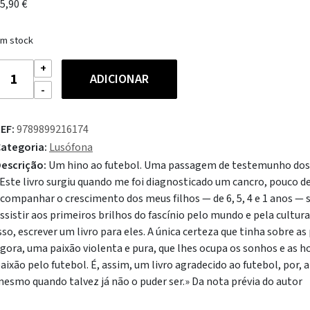
5,90
€
m stock
uantidade
ADICIONAR
e
O
ogo
EF:
9789899216174
a
ategoria:
Lusófona
lória
escrição:
Um hino ao futebol. Uma passagem de testemunho dos 
Este livro surgiu quando me foi diagnosticado um cancro, pouco dep
companhar o crescimento dos meus filhos — de 6, 5, 4 e 1 anos — s
ssistir aos primeiros brilhos do fascínio pelo mundo e pela cultu
sso, escrever um livro para eles. A única certeza que tinha sobre a
gora, uma paixão violenta e pura, que lhes ocupa os sonhos e as h
aixão pelo futebol. É, assim, um livro agradecido ao futebol, por, a
esmo quando talvez já não o puder ser.» Da nota prévia do autor