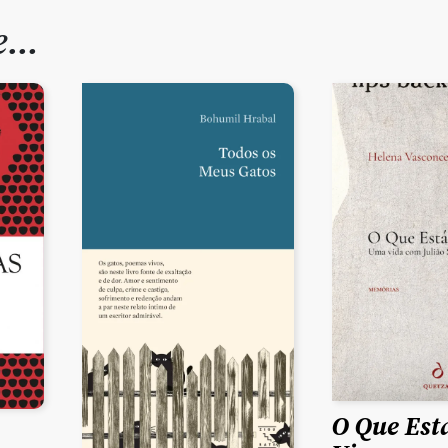
de…
O Que Est