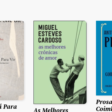
Prosa
á Para
Coimb
As Melhores