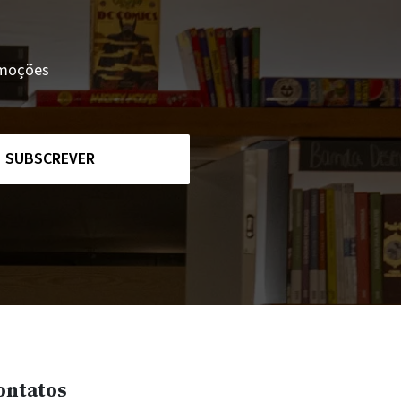
romoções
SUBSCREVER
ontatos