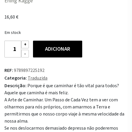
Erling Kagge
16,60
€
Em stock
Quantidade
ADICIONAR
de
A
Arte
REF:
9789897225192
de
Categoria:
Traduzida
Caminhar
Descrição:
Porque é que caminhar é tão vital para todos?
Aquele que caminha é mais feliz.
A Arte de Caminhar. Um Passo de Cada Vez tem a ver com
olharmos para nós próprios, com amarmos a Terra e
permitirmos que o nosso corpo viaje à mesma velocidade da
nossa alma.
Se nos deslocarmos demasiado depressa não poderemos