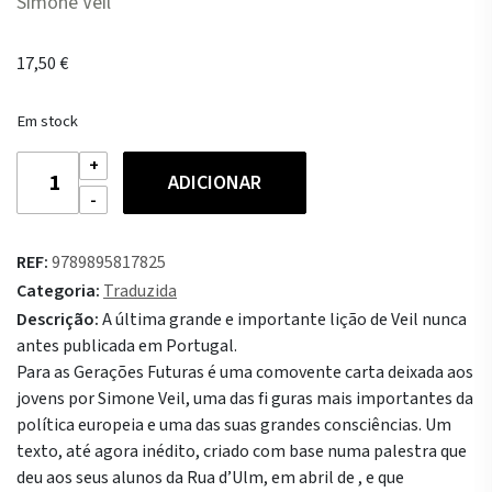
Simone Veil
17,50
€
Em stock
Quantidade
ADICIONAR
de
Para
as
REF:
9789895817825
Gerações
Categoria:
Traduzida
Futuras
Descrição:
A última grande e importante lição de Veil nunca
antes publicada em Portugal.
Para as Gerações Futuras é uma comovente carta deixada aos
jovens por Simone Veil, uma das fi guras mais importantes da
política europeia e uma das suas grandes consciências. Um
texto, até agora inédito, criado com base numa palestra que
deu aos seus alunos da Rua d’Ulm, em abril de , e que