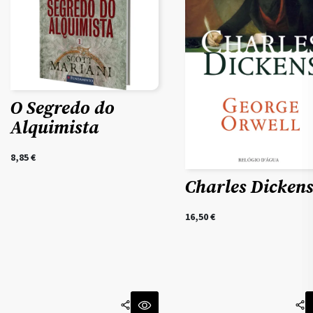
O Segredo do
Alquimista
8,85
€
Charles Dicken
16,50
€